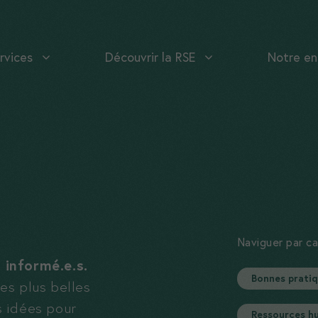
rvices
Découvrir la RSE
Notre en
Naviguer par c
 informé.e.s.
Bonnes prati
es plus belles
s idées pour
Ressources h