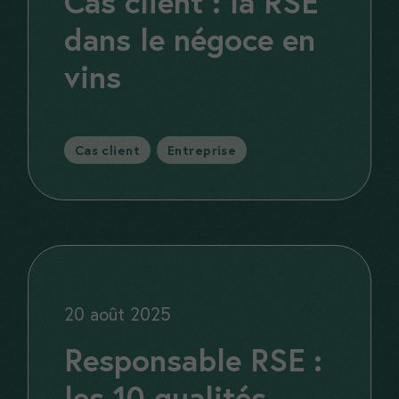
Cas client : la RSE
dans le négoce en
vins
Catégories
Cas client
,
Entreprise
20 août 2025
Responsable RSE :
les 10 qualités