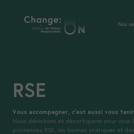
Aller
au
contenu
Nos se
RSE
Vous accompagner, c’est aussi vous tenir
Nous dénichons et décortiquons pour vous l
promesses RSE, les bonnes pratiques et de