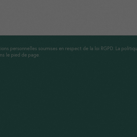
Marketing
En nous
partageant
vos intérêts,
vous nous
permettez de
ions personnelles soumises en respect de la loi RGPD. La politique
vous adresser
ns le pied de page.
des
messages
personnalisés.