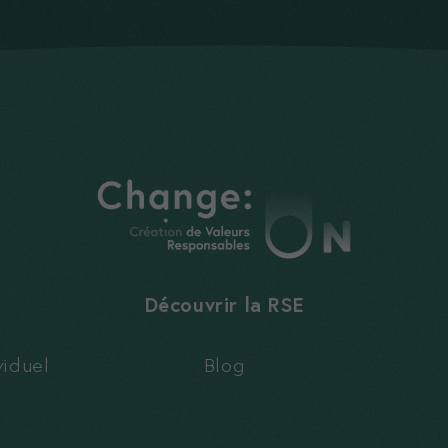
Nécessaires
Ces cookies
sont
nécessaires,
sans eux le
site ne peux
pas
fonctionner
correctement
Découvrir la RSE
Statistiques
Ces cookies
iduel
Blog
nous aident à
améliorer
votre
expérience