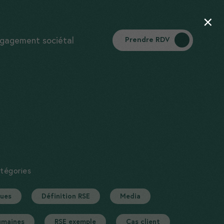
×
gagement sociétal
Prendre RDV
atégories
ques
Définition RSE
Media
umaines
RSE exemple
Cas client