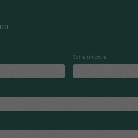
et à mieux
comprendre
s
vos usages.
 RSE
e
Experience
Ces cookies
vous assurent
Votre structure
une bonne
expérience
sur notre site.
Si vous les
refusez,
certaines
fonctionnalités
du site ne
seront plus
disponibles