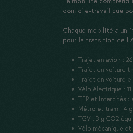
La mobilité comprend 
domicile-travail que p
Chaque mobilité a un i
pour la transition de l
Trajet en avion : 2
Trajet en voiture 
Trajet en voiture é
Vélo électrique : 1
TER et Intercités :
Métro et tram : 4 
TGV : 3 g CO2 équi
Vélo mécanique et 