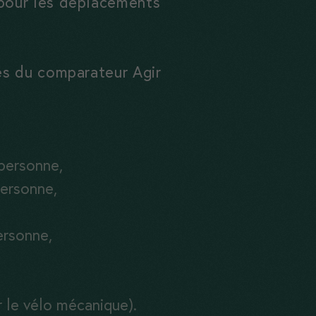
pour les déplacements
es du comparateur Agir
 personne,
personne,
ersonne,
 le vélo mécanique).