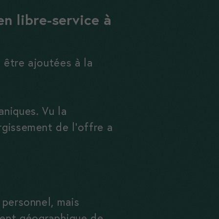
n libre-service à
 être ajoutées à la
niques. Vu la
rgissement de l’offre a
e personnel, mais
ment géographique de