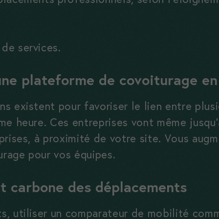
et à mieux
comprendre
vos usages.
de services.
une plateforme de covoiturage en
Experience
Ces cookies
 existent pour favoriser le lien entre plus
vous assurent
me heure. Ces entreprises vont même jusqu’
une bonne
expérience sur
rises, à proximité de votre site. Vous augm
notre site. Si
turage pour vos équipes.
vous les
refusez,
t carbone des déplacements
certaines
fonctionnalités
s, utiliser un comparateur de mobilité com