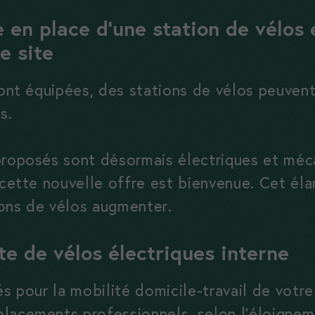
Ces cookies
en place d’une station de vélos e
sont
e site
nécessaires,
sans eux le
sont équipées, des stations de vélos peuvent
site ne peux
s.
pas
fonctionner
correctement
proposés sont désormais électriques et méca
 cette nouvelle offre est bienvenue. Cet éla
ons de vélos augmenter.
Statistiques
Ces cookies
te de vélos électriques interne
nous aident
à améliorer
és pour la mobilité domicile-travail de votr
votre
placements professionnels, selon l’éloigne
expérience