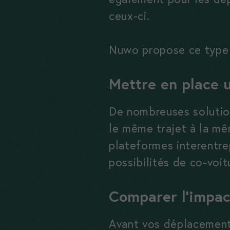
ceux-ci.
Nuwo propose ce type 
Mettre en place 
De nombreuses solutions
le même trajet à la mê
plateformes interentrep
possibilités de co-voi
Comparer l’impac
Avant vos déplacement