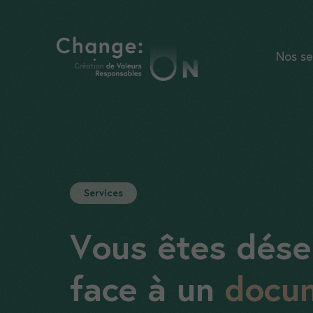
Aller
au
contenu
Nos se
Services
Vous êtes dés
face à un
docu