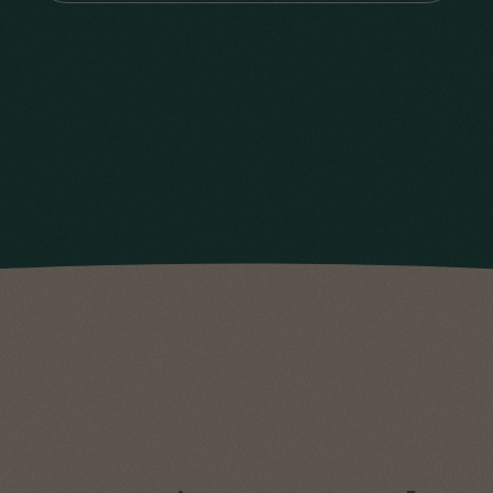
Experience
Ces cookies
vous assurent
une bonne
expérience
sur notre site.
Si vous les
refusez,
certaines
fonctionnalités
du site ne
seront plus
disponibles
Marketing
En nous
partageant