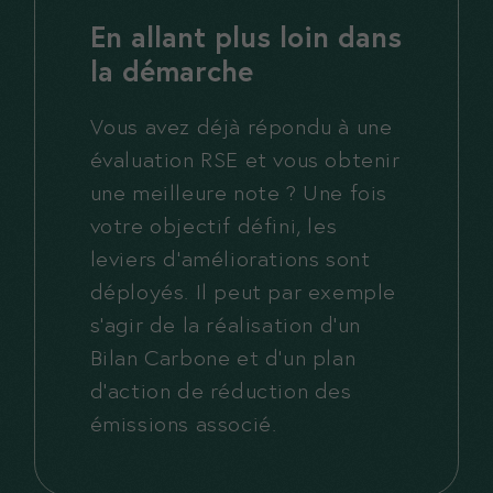
Ces cookies
En allant plus loin dans
sont
la démarche
nécessaires,
sans eux le
site ne peux
Vous avez déjà répondu à une
pas
évaluation RSE et vous obtenir
fonctionner
une meilleure note ? Une fois
correctement
votre objectif défini, les
leviers d’améliorations sont
Statistiques
déployés. Il peut par exemple
Ces cookies
s’agir de la réalisation d’un
nous aident à
améliorer
Bilan Carbone et d’un plan
votre
d’action de réduction des
expérience
émissions associé.
et à mieux
comprendre
vos usages.