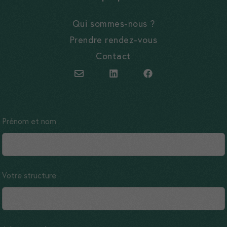
Qui sommes-nous ?
Prendre rendez-vous
Contact
Leave
Prénom et nom
this
field
blank
Votre structure