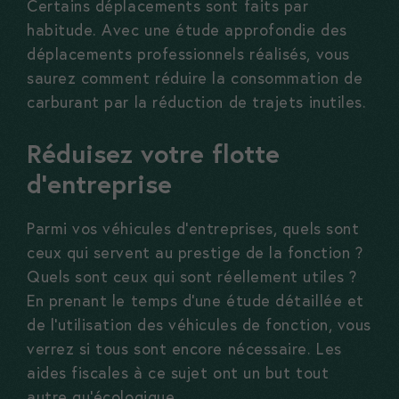
Certains déplacements sont faits par
Ces cookies
habitude. Avec une étude approfondie des
nous aident
déplacements professionnels réalisés, vous
à améliorer
saurez comment réduire la consommation de
votre
carburant par la réduction de trajets inutiles.
expérience
et à mieux
Réduisez votre flotte
comprendre
d’entreprise
vos usages.
Parmi vos véhicules d’entreprises, quels sont
ceux qui servent au prestige de la fonction ?
Experience
Quels sont ceux qui sont réellement utiles ?
Ces cookies
En prenant le temps d’une étude détaillée et
vous assurent
de l’utilisation des véhicules de fonction, vous
une bonne
verrez si tous sont encore nécessaire. Les
expérience sur
aides fiscales à ce sujet ont un but tout
autre qu’écologique.
notre site. Si