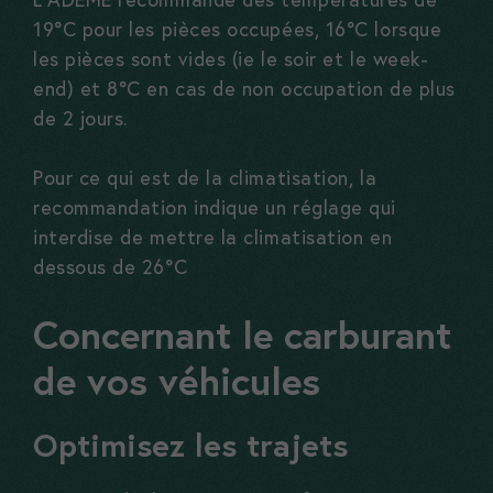
19°C pour les pièces occupées, 16°C lorsque
les pièces sont vides (ie le soir et le week-
end) et 8°C en cas de non occupation de plus
de 2 jours.
Nécessaires
Ces cookies
Pour ce qui est de la climatisation, la
sont
recommandation indique un réglage qui
interdise de mettre la climatisation en
nécessaires,
dessous de 26°C
sans eux le
site ne peux
Concernant le carburant
pas
fonctionner
de vos véhicules
correctement
Optimisez les trajets
Statistiques