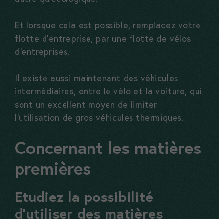
vous les
Et lorsque cela est possible, remplacez votre
refusez,
flotte d’entreprise, par une flotte de vélos
certaines
d’entreprises.
fonctionnalités
du site ne
Il existe aussi maintenant des véhicules
seront plus
intermédiaires, entre le vélo et la voiture, qui
disponibles
sont un excellent moyen de limiter
l’utilisation de gros véhicules thermiques.
Marketing
Concernant les matières
En nous
premières
partageant
vos intérêts,
vous nous
Etudiez la possibilité
permettez de
d’utiliser des matières