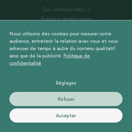
Qui sommes-nous ?
Prendre rendez-vous
Contact
Nous utilisons des cookies pour mesurer notre
audience, entretenir la relation avec vous et vous
adresser de temps à autre du contenu qualitatif
ainsi que de la publicité.
Politique de
confidentialité
Leave
Prénom et nom
this
field
Réglages
blank
Votre structure
Refuser
Accepter
Adresse mail