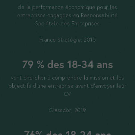
de la performance économique pour les
vos intérêts,
vous nous
entreprises engagées en Responsabilité
permettez de
Sociétale des Entreprises
vous adresser
des
France Stratégie, 2015
messages
personnalisés.
79 % des 18-34 ans
vont chercher à comprendre la mission et les
objectifs d’une entreprise avant d’envoyer leur
CV
Glassdor, 2019
76% des 18-24 ans