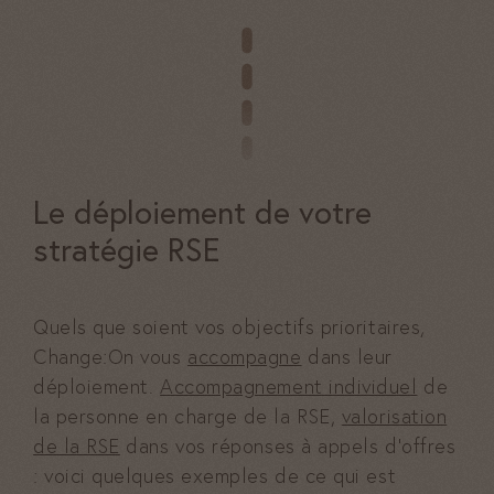
Ces cookies
sont
nécessaires,
sans eux le
site ne peux
pas
fonctionner
correctement
Le déploiement de votre
stratégie RSE
Statistiques
Ces cookies
nous aident à
Quels que soient vos objectifs prioritaires,
améliorer
Change:On vous
accompagne
dans leur
votre
déploiement.
Accompagnement individuel
de
expérience
la personne en charge de la RSE,
valorisation
et à mieux
de la RSE
dans vos réponses à appels d’offres
comprendre
vos usages.
: voici quelques exemples de ce qui est