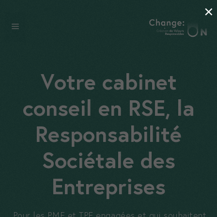
×
Aller
au
Menu
contenu
Votre cabinet
conseil en RSE, la
Responsabilité
Sociétale des
Entreprises
Pour les PME et TPE engagées et qui souhaitent