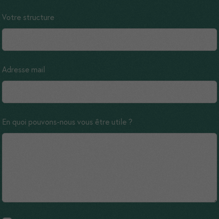
vos intérêts,
vous nous
Votre structure
permettez de
vous adresser
des
messages
Adresse mail
personnalisés.
En quoi pouvons-nous vous être utile ?