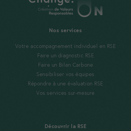
sont
nécessaires,
sans eux le
site ne peux
Nos services
pas
fonctionner
correctement
Votre accompagnement individuel en RSE
Faire un diagnostic RSE
Faire un Bilan Carbone
Statistiques
Ces cookies
Sensibiliser vos équipes
nous aident à
Répondre à une évaluation RSE
améliorer
Vos services sur-mesure
votre
expérience
et à mieux
comprendre
vos usages.
Découvrir la RSE