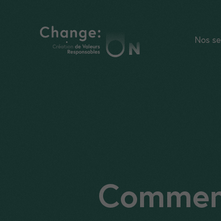
Aller
au
contenu
Nos se
Comment