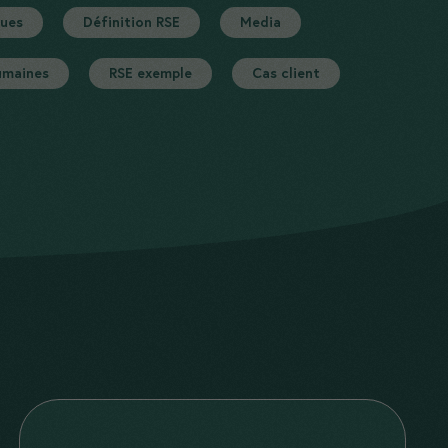
ques
Définition RSE
Media
umaines
RSE exemple
Cas client