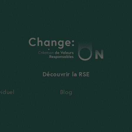
Nécessaires
Ces cookies
sont
nécessaires,
sans eux le
site ne peux
pas
fonctionner
correctement
Découvrir la RSE
Statistiques
iduel
Blog
Ces cookies
nous aident à
améliorer
votre
expérience
et à mieux
s