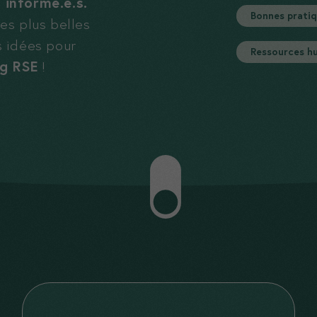
 informé.e.s.
Bonnes prati
es plus belles
s idées pour
Ressources h
og RSE
!