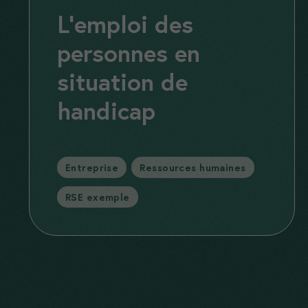
L’emploi des
personnes en
situation de
handicap
Catégories
Entreprise
,
Ressources humaines
,
RSE exemple