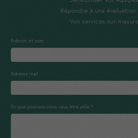
Répondre à une évaluation
Vos services sur-mesur
Leave
Prénom et nom
this
field
blank
Adresse mail
En quoi pouvons-nous vous être utile ?