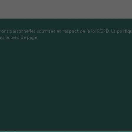
Marketing
En nous
partageant
vos intérêts,
vous nous
ions personnelles soumises en respect de la loi RGPD. La politique
permettez de
ns le pied de page.
vous adresser
des
messages
personnalisés.