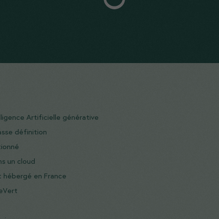
lligence Artificielle générative
sse définition
tionné
ns un cloud
t hébergé en France
leVert