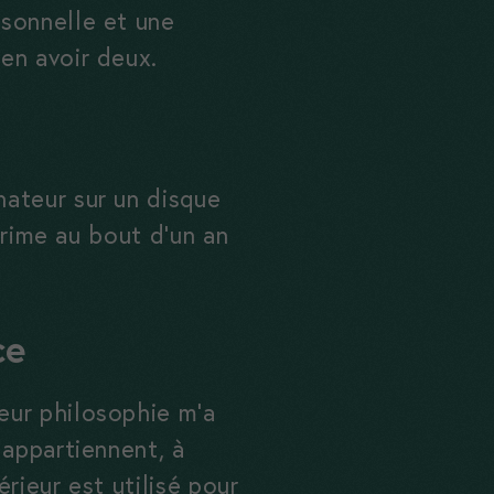
rsonnelle et une
en avoir deux.
nateur sur un disque
prime au bout d’un an
ce
eur philosophie m’a
 appartiennent, à
érieur est utilisé pour