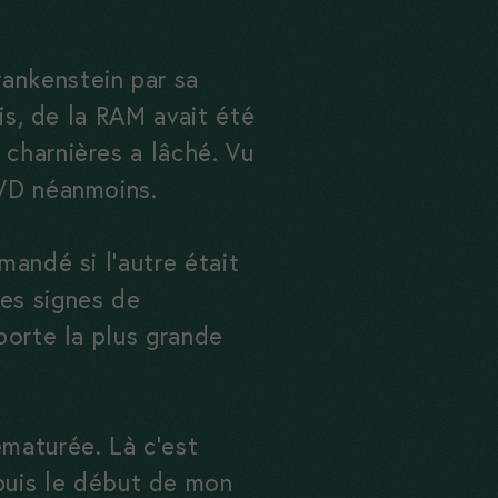
rankenstein par sa
ois, de la RAM avait été
 charnières a lâché. Vu
DVD néanmoins.
mandé si l’autre était
es signes de
porte la plus grande
maturée. Là c’est
uis le début de mon