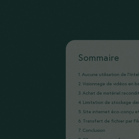
Sommaire
Aucune utilisation de l’Inte
Visionnage de vidéos en ba
Achat de matériel recondi
Limitation de stockage da
Site internet éco-conçu e
Transfert de fichier par Fi
Conclusion