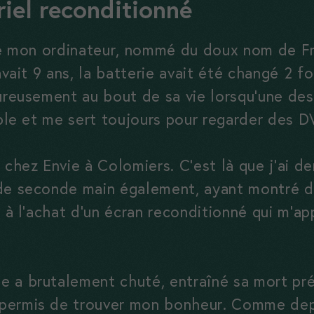
iel reconditionné
Ces cookies
sont
ngé mon ordinateur, nommé du doux nom de F
nécessaires,
avait 9 ans, la batterie avait été changé 2 f
sans eux le
ureusement au bout de sa vie lorsqu’une des
site ne peux
pas
rable et me sert toujours pour regarder des 
fonctionner
correctement
 chez Envie à Colomiers. C’est là que j’ai de
 de seconde main également, ayant montré d
Statistiques
é à l’achat d’un écran reconditionné qui m’ap
Ces cookies
nous aident
à améliorer
 a brutalement chuté, entraîné sa mort pré
votre
permis de trouver mon bonheur. Comme dep
expérience