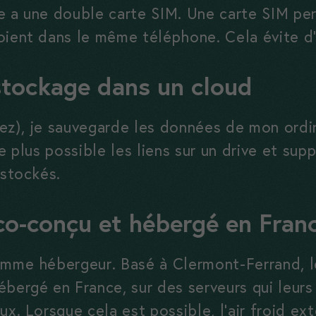
e a une double carte SIM. Une carte SIM pe
et à mieux
oient dans le même téléphone. Cela évite d’
comprendre
vos usages.
stockage dans un cloud
Experience
ez), je sauvegarde les données de mon ordi
Ces cookies
le plus possible les liens sur un drive et sup
vous assurent
 stockés.
une bonne
expérience sur
éco-conçu et hébergé en Fran
notre site. Si
vous les
refusez,
omme hébergeur. Basé à Clermont-Ferrand, l
certaines
ébergé en France, sur des serveurs qui leurs
fonctionnalités
x. Lorsque cela est possible, l’air froid ext