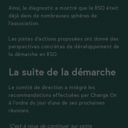
Ainsi, le diagnostic a montré que la RSO était
déjà dans de nombreuses sphères de
l’association.
Les pistes d’actions proposées ont donné des
perspectives concrètes de développement de
la démarche en RSO.
La suite de la démarche
Nécessaires
Ces cookies
Le comité de direction a intégré les
sont
recommandations effectuées par Change:On
nécessaires,
à l’ordre du jour d’une de ses prochaines
sans eux le
réunions.
site ne peux
pas
‘C’est à nous de continuer sur cette