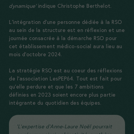
fonctionner
dynamique’
indique Christophe Berthelot.
correctement
L’intégration d’une personne dédiée à la RSO
au sein de la structure est en réflexion et une
Statistiques
journée consacrée à la démarche RSO pour
Ces cookies
cet établissement médico-social aura lieu au
nous aident
mois d’octobre 2024.
à améliorer
votre
La stratégie RSO est au coeur des réflexions
expérience
de l’association LesPEP64. Tout est fait pour
qu’elle perdure et que les 7 ambitions
et à mieux
définies en 2023 soient encore plus partie
comprendre
intégrante du quotidien des équipes.
vos usages.
‘L’expertise d’Anne-Laure Noël pourrait
Experience