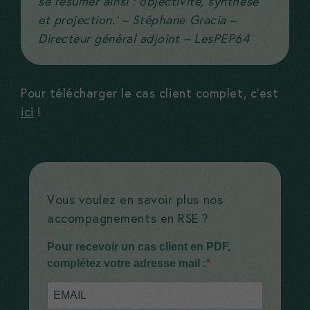
se résumer ainsi : objectivité, synthèse
Ces cookies
et projection.’ – Stéphane Gracia –
vous assurent
Directeur général adjoint – LesPEP64
une bonne
expérience sur
notre site. Si
Pour télécharger le cas client complet, c’est
vous les
ici
!
refusez,
certaines
fonctionnalités
du site ne
Vous voulez en savoir plus nos
seront plus
accompagnements en RSE ?
disponibles
Pour recevoir un cas client en PDF,
complétez votre adresse mail :
Marketing
En nous