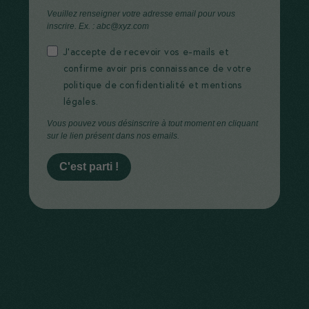
partageant
Veuillez renseigner votre adresse email pour vous
inscrire. Ex. : abc@xyz.com
vos intérêts,
vous nous
J’accepte de recevoir vos e-mails et
permettez de
confirme avoir pris connaissance de votre
politique de confidentialité et mentions
vous adresser
légales.
des messages
Vous pouvez vous désinscrire à tout moment en cliquant
personnalisés.
sur le lien présent dans nos emails.
C'est parti !