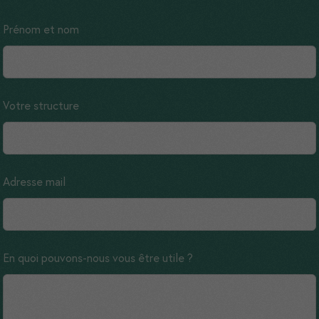
Leave
Prénom et nom
this
field
blank
Votre structure
Adresse mail
En quoi pouvons-nous vous être utile ?